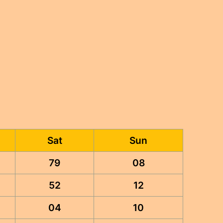
Sat
Sun
79
08
52
12
04
10