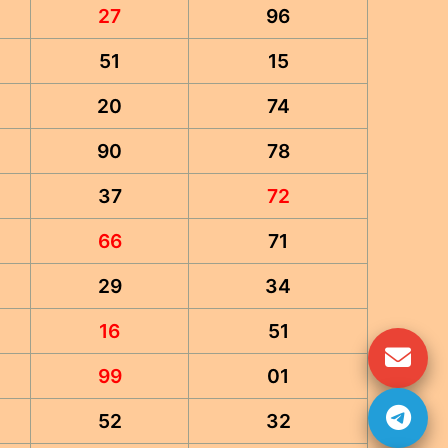
27
96
51
15
20
74
90
78
37
72
66
71
29
34
16
51
99
01
52
32