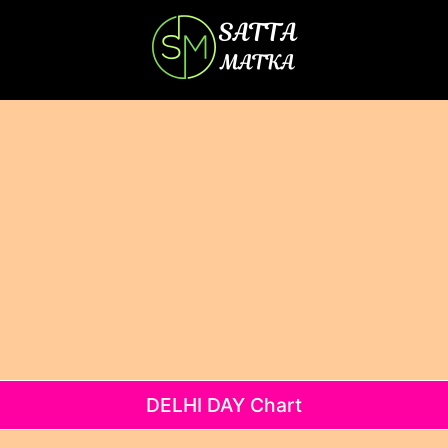
DELHI DAY Chart