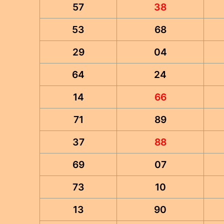
57
38
53
68
29
04
64
24
14
66
71
89
37
88
69
07
73
10
13
90