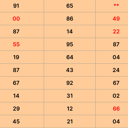
91
65
**
00
86
49
87
14
22
55
95
87
19
64
04
87
43
24
67
92
67
14
31
02
29
12
66
45
21
04