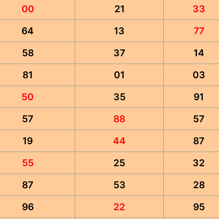
00
21
33
64
13
77
58
37
14
81
01
03
50
35
91
57
88
57
19
44
87
55
25
32
87
53
28
96
22
95