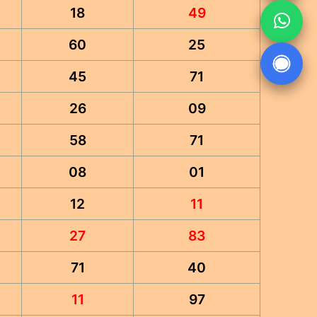
18
49
60
25
45
71
26
09
58
71
08
01
12
11
27
83
71
40
11
97