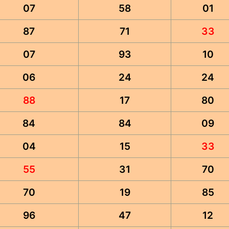
07
58
01
87
71
33
07
93
10
06
24
24
88
17
80
84
84
09
04
15
33
55
31
70
70
19
85
96
47
12