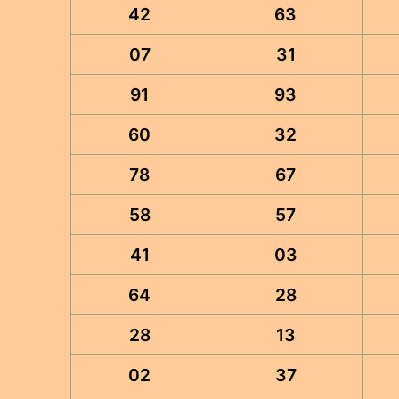
42
63
07
31
91
93
60
32
78
67
58
57
41
03
64
28
28
13
02
37