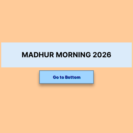
MADHUR MORNING 2026
Go to Bottom