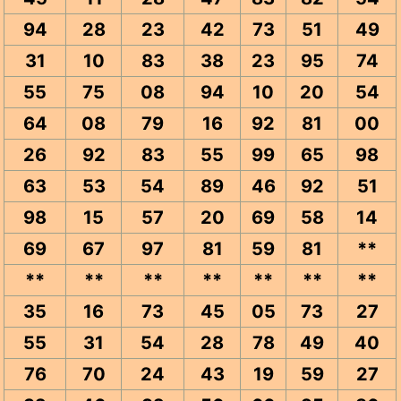
94
28
23
42
73
51
49
31
10
83
38
23
95
74
55
75
08
94
10
20
54
64
08
79
16
92
81
00
26
92
83
55
99
65
98
63
53
54
89
46
92
51
98
15
57
20
69
58
14
69
67
97
81
59
81
**
**
**
**
**
**
**
**
35
16
73
45
05
73
27
55
31
54
28
78
49
40
76
70
24
43
19
59
27