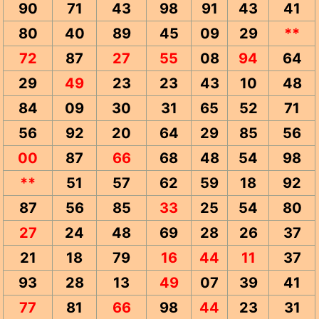
90
71
43
98
91
43
41
80
40
89
45
09
29
**
72
87
27
55
08
94
64
29
49
23
23
43
10
48
84
09
30
31
65
52
71
56
92
20
64
29
85
56
00
87
66
68
48
54
98
**
51
57
62
59
18
92
87
56
85
33
25
54
80
27
24
48
69
28
26
37
21
18
79
16
44
11
37
93
28
13
49
07
39
41
77
81
66
98
44
23
31