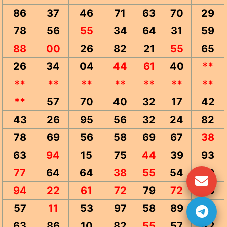
86
37
46
71
63
70
29
78
56
55
34
64
31
59
88
00
26
82
21
55
65
26
34
04
44
61
40
**
**
**
**
**
**
**
**
**
57
70
40
32
17
42
43
26
95
56
32
24
82
78
69
56
58
69
67
38
63
94
15
75
44
39
93
77
64
64
38
55
54
69
94
22
61
72
79
72
36
57
11
53
97
58
89
40
63
86
10
82
55
57
42