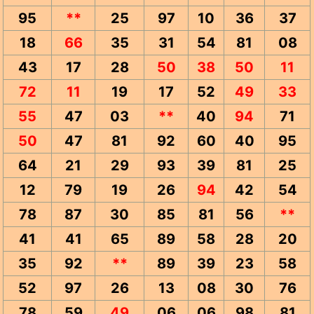
95
**
25
97
10
36
37
18
66
35
31
54
81
08
43
17
28
50
38
50
11
72
11
19
17
52
49
33
55
47
03
**
40
94
71
50
47
81
92
60
40
95
64
21
29
93
39
81
25
12
79
19
26
94
42
54
78
87
30
85
81
56
**
41
41
65
89
58
28
20
35
92
**
89
39
23
58
52
97
26
13
08
30
76
78
59
49
06
06
98
81