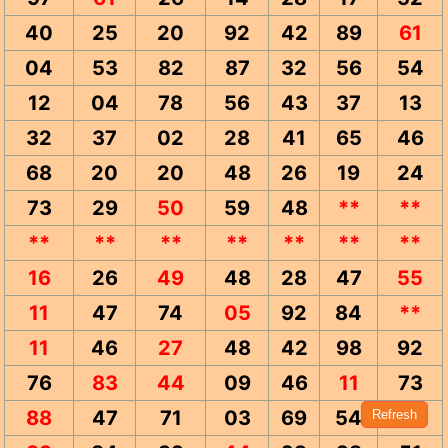
40
25
20
92
42
89
61
04
53
82
87
32
56
54
12
04
78
56
43
37
13
32
37
02
28
41
65
46
68
20
20
48
26
19
24
73
29
50
59
48
**
**
**
**
**
**
**
**
**
16
26
49
48
28
47
55
11
47
74
05
92
84
**
11
46
27
48
42
98
92
76
83
44
09
46
11
73
88
47
71
03
69
54
40
Refresh