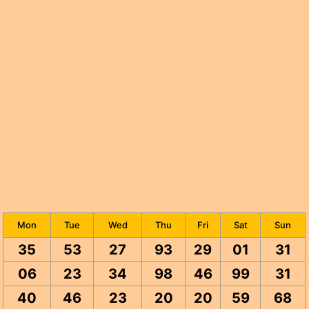
Mon
Tue
Wed
Thu
Fri
Sat
Sun
35
53
27
93
29
01
31
06
23
34
98
46
99
31
40
46
23
20
20
59
68