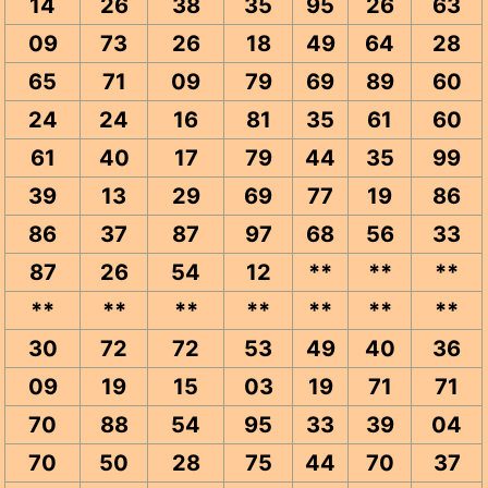
14
26
38
35
95
26
63
09
73
26
18
49
64
28
65
71
09
79
69
89
60
24
24
16
81
35
61
60
61
40
17
79
44
35
99
39
13
29
69
77
19
86
86
37
87
97
68
56
33
87
26
54
12
**
**
**
**
**
**
**
**
**
**
30
72
72
53
49
40
36
09
19
15
03
19
71
71
70
88
54
95
33
39
04
70
50
28
75
44
70
37