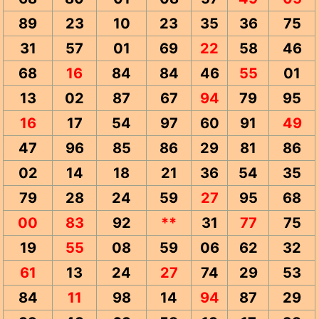
89
23
10
23
35
36
75
31
57
01
69
22
58
46
68
16
84
84
46
55
01
13
02
87
67
94
79
95
16
17
54
97
60
91
49
47
96
85
86
29
81
86
02
14
18
21
36
54
35
79
28
24
59
27
95
68
00
83
92
**
31
77
75
19
55
08
59
06
62
32
61
13
24
27
74
29
53
84
11
98
14
94
87
29