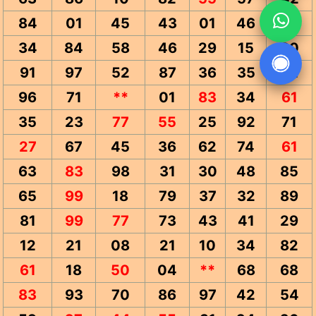
84
01
45
43
01
46
38
34
84
58
46
29
15
80
91
97
52
87
36
35
32
96
71
**
01
83
34
61
35
23
77
55
25
92
71
27
67
45
36
62
74
61
63
83
98
31
30
48
85
65
99
18
79
37
32
89
81
99
77
73
43
41
29
12
21
08
21
10
34
82
61
18
50
04
**
68
68
83
93
70
86
97
42
54