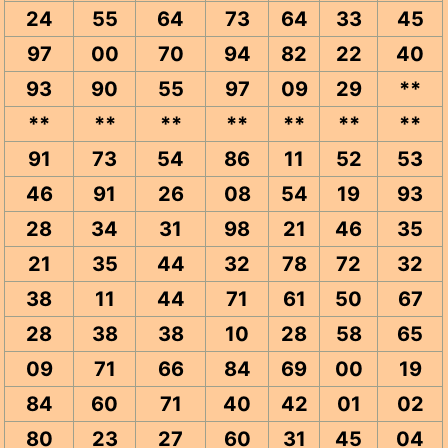
24
55
64
73
64
33
45
97
00
70
94
82
22
40
93
90
55
97
09
29
**
**
**
**
**
**
**
**
91
73
54
86
11
52
53
46
91
26
08
54
19
93
28
34
31
98
21
46
35
21
35
44
32
78
72
32
38
11
44
71
61
50
67
28
38
38
10
28
58
65
09
71
66
84
69
00
19
84
60
71
40
42
01
02
80
23
27
60
31
45
04