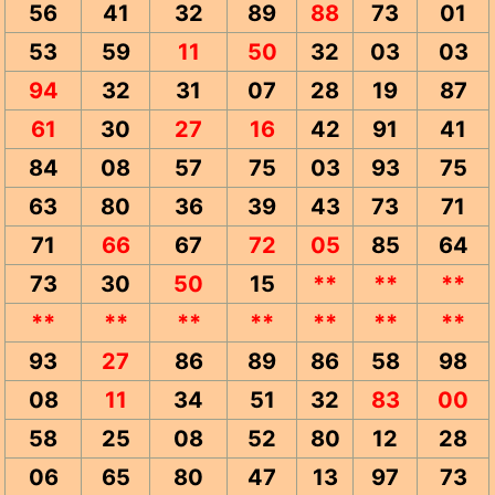
56
41
32
89
88
73
01
53
59
11
50
32
03
03
94
32
31
07
28
19
87
61
30
27
16
42
91
41
84
08
57
75
03
93
75
63
80
36
39
43
73
71
71
66
67
72
05
85
64
73
30
50
15
**
**
**
**
**
**
**
**
**
**
93
27
86
89
86
58
98
08
11
34
51
32
83
00
58
25
08
52
80
12
28
06
65
80
47
13
97
73