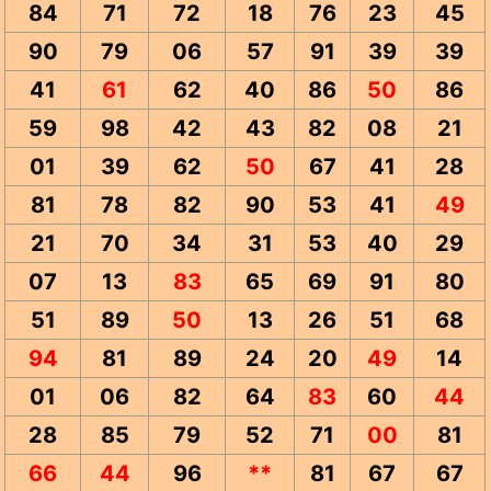
84
71
72
18
76
23
45
90
79
06
57
91
39
39
41
61
62
40
86
50
86
59
98
42
43
82
08
21
01
39
62
50
67
41
28
81
78
82
90
53
41
49
21
70
34
31
53
40
29
07
13
83
65
69
91
80
51
89
50
13
26
51
68
94
81
89
24
20
49
14
01
06
82
64
83
60
44
28
85
79
52
71
00
81
66
44
96
**
81
67
67