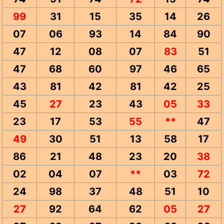
99
31
15
35
14
26
07
06
93
14
84
90
47
12
08
07
83
51
47
68
60
97
46
65
43
81
42
81
42
25
45
27
23
43
05
33
23
17
53
55
**
47
49
30
51
13
58
17
86
21
48
23
20
38
02
04
07
**
03
72
24
98
37
48
51
10
27
92
64
62
05
27