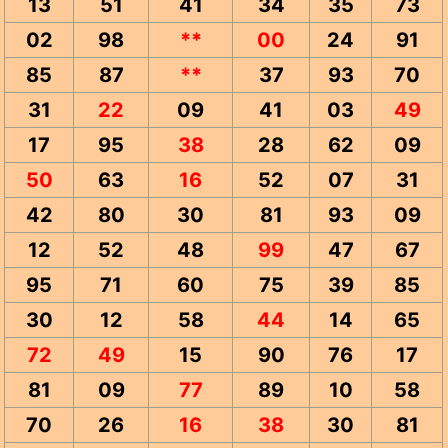
13
51
41
34
35
73
02
98
**
00
24
91
85
87
**
37
93
70
31
22
09
41
03
49
17
95
38
28
62
09
50
63
16
52
07
31
42
80
30
81
93
09
12
52
48
99
47
67
95
71
60
75
39
85
30
12
58
44
14
65
72
49
15
90
76
17
81
09
77
89
10
58
70
26
16
38
30
81