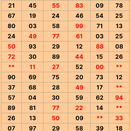
21
45
55
83
09
78
67
19
24
46
54
25
80
03
58
99
71
13
24
49
77
61
03
25
50
93
29
12
88
08
72
30
89
44
15
26
**
11
27
52
00
**
90
69
75
20
73
12
37
68
28
49
17
**
57
04
30
59
62
94
89
81
77
22
14
**
26
13
50
09
**
33
07
97
29
58
39
18