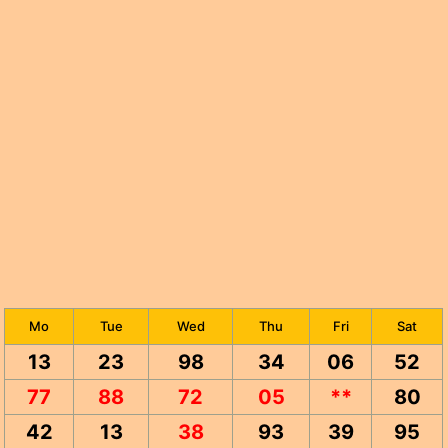
Mo
Tue
Wed
Thu
Fri
Sat
13
23
98
34
06
52
77
88
72
05
**
80
42
13
38
93
39
95