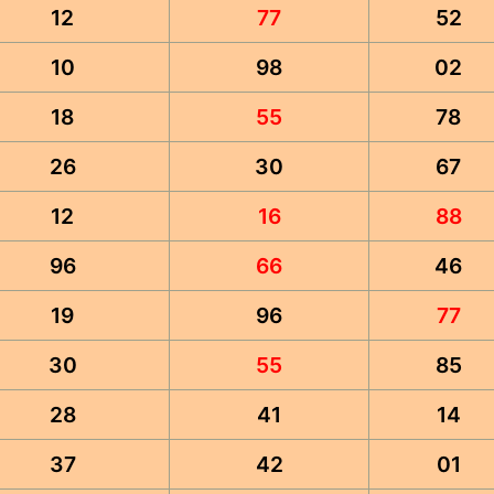
12
77
52
10
98
02
18
55
78
26
30
67
12
16
88
96
66
46
19
96
77
30
55
85
28
41
14
37
42
01