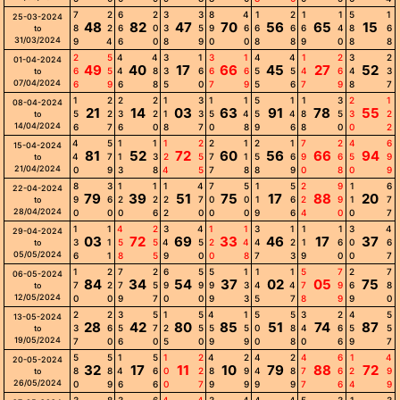
7
2
6
2
3
3
8
4
1
2
1
1
5
1
25-03-2024
48
82
47
70
56
65
15
8
2
6
0
3
5
9
6
6
6
6
4
8
6
to
31/03/2024
9
4
6
0
8
9
0
0
8
8
9
0
8
8
2
5
4
4
3
1
3
1
4
4
1
2
3
2
01-04-2024
49
40
17
66
45
27
52
6
5
4
8
3
6
6
6
5
5
4
6
4
3
to
07/04/2024
6
9
6
8
5
0
7
9
5
6
7
9
8
7
1
2
2
2
1
3
1
1
5
1
1
3
2
1
08-04-2024
21
14
03
63
91
78
55
5
2
3
2
1
3
5
4
5
4
8
5
3
2
to
14/04/2024
6
7
6
0
8
7
0
8
9
6
8
0
0
2
4
5
1
1
1
2
2
1
2
1
7
2
4
6
15-04-2024
81
52
72
60
56
66
94
4
7
1
3
2
5
7
1
5
6
9
6
5
9
to
21/04/2024
0
9
3
8
4
5
7
8
8
9
0
8
0
9
8
3
1
1
1
4
7
5
1
5
2
9
1
6
22-04-2024
79
39
51
75
17
88
20
9
6
2
2
2
7
0
0
1
6
2
9
1
7
to
28/04/2024
0
0
0
6
2
0
0
0
9
6
4
0
0
7
1
1
4
2
3
4
1
1
3
1
1
1
3
4
29-04-2024
03
72
69
33
46
17
37
3
1
5
5
4
5
2
4
4
2
1
6
0
6
to
05/05/2024
6
1
8
5
9
0
0
8
7
3
9
0
0
7
1
2
7
2
6
5
5
1
1
1
5
7
2
7
06-05-2024
84
34
54
37
02
05
75
7
2
7
5
9
9
9
3
4
4
7
9
6
8
to
12/05/2024
0
0
9
7
0
0
9
3
5
7
8
9
9
0
2
2
3
5
1
5
4
1
5
5
3
2
4
5
13-05-2024
28
42
80
85
51
74
87
3
6
5
7
2
5
5
5
0
8
4
6
5
5
to
19/05/2024
7
0
6
0
5
0
9
9
0
8
0
6
9
7
5
5
1
5
1
2
4
2
4
2
4
6
1
4
20-05-2024
32
17
11
10
79
88
72
8
8
4
6
0
2
8
9
4
8
7
6
2
9
to
26/05/2024
0
9
6
6
0
7
9
9
9
9
7
6
4
9