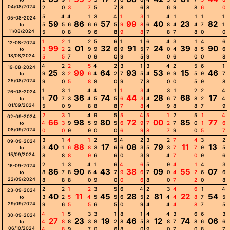
04/08/2024
2
0
3
7
5
7
8
6
8
6
9
8
6
0
5
4
4
1
3
4
1
3
1
4
1
1
1
1
05-08-2024
59
86
57
99
40
23
82
5
5
6
6
6
5
9
8
6
8
4
4
7
1
to
11/08/2024
5
0
8
9
6
8
9
8
7
8
7
8
0
0
1
2
1
2
5
6
1
1
6
4
3
1
4
6
12-08-2024
99
01
32
91
24
39
90
3
2
2
9
9
6
9
5
7
0
4
8
5
6
to
18/08/2024
5
5
7
0
9
0
9
5
9
0
6
0
0
8
4
2
2
5
4
2
3
1
3
4
2
5
6
1
19-08-2024
25
99
64
93
53
15
46
9
3
2
6
4
2
7
5
4
9
9
5
9
7
to
25/08/2024
9
0
5
8
8
0
9
7
8
0
0
5
9
8
1
3
1
4
4
1
1
3
4
3
1
2
2
4
26-08-2024
70
36
74
44
28
68
17
1
7
3
4
5
5
6
3
4
6
7
8
2
4
to
01/09/2024
5
0
9
8
8
8
7
8
4
9
8
8
7
9
2
3
1
4
9
5
5
4
5
1
2
5
1
4
02-09-2024
66
98
80
72
00
85
77
4
3
9
5
9
5
6
9
7
2
7
0
1
6
to
08/09/2024
0
0
9
9
0
0
6
9
8
7
9
0
5
7
3
1
4
1
2
5
4
2
3
2
7
4
3
2
09-09-2024
40
88
17
08
79
11
13
3
1
6
8
3
6
6
3
5
3
7
7
9
5
to
15/09/2024
8
8
8
9
6
6
0
3
9
4
7
0
9
6
2
1
3
4
1
6
4
6
5
9
4
1
4
3
16-09-2024
86
90
43
38
09
55
07
8
7
8
6
4
7
9
6
7
0
4
2
6
6
to
22/09/2024
8
8
8
0
9
0
0
6
8
0
7
2
0
8
2
2
1
2
3
5
6
4
2
3
4
6
1
4
23-09-2024
40
11
45
28
81
22
54
3
2
5
4
5
5
6
5
2
4
4
8
7
5
to
29/09/2024
9
6
5
5
6
5
0
9
4
4
4
8
7
5
4
1
5
3
3
1
8
1
4
4
3
6
6
3
30-09-2024
27
23
19
46
12
74
06
4
8
8
3
8
2
8
5
8
8
7
8
6
6
to
06/10/2024
4
8
9
7
0
6
8
0
9
0
7
0
8
7