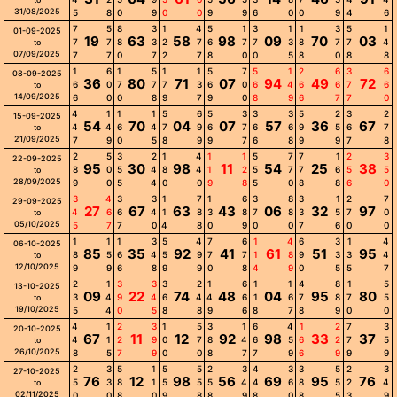
31/08/2025
5
8
0
9
0
0
9
9
6
0
0
9
4
6
7
5
8
3
1
4
5
1
3
1
1
3
5
1
01-09-2025
19
63
58
98
09
70
03
7
7
8
3
2
7
6
7
7
3
8
7
7
4
to
07/09/2025
7
7
0
7
2
7
8
0
0
5
8
0
8
8
1
6
1
5
1
1
5
7
5
1
2
6
3
6
08-09-2025
36
80
71
07
94
49
72
6
0
7
7
7
3
6
0
6
4
6
6
7
6
to
14/09/2025
6
0
0
8
9
7
9
0
8
9
6
7
7
0
4
1
1
1
5
6
5
3
3
3
5
2
3
2
15-09-2025
54
70
04
07
57
36
67
4
4
6
4
7
9
6
7
6
6
9
5
6
7
to
21/09/2025
7
9
0
5
8
9
9
7
6
8
9
9
7
8
2
5
3
2
1
4
1
1
5
7
7
1
2
3
22-09-2025
95
30
98
11
54
25
38
8
0
5
4
8
4
1
2
5
7
7
6
5
5
to
28/09/2025
9
0
5
4
0
0
9
8
5
0
8
8
6
0
3
4
3
3
1
7
1
6
3
8
3
1
2
7
29-09-2025
27
67
63
43
06
32
97
4
6
6
4
1
8
3
8
7
8
3
5
7
0
to
05/10/2025
5
7
7
0
4
8
0
9
0
0
7
6
0
0
1
1
1
3
5
4
7
6
1
4
6
3
1
4
06-10-2025
85
35
92
41
61
51
95
8
5
6
4
5
9
7
7
1
8
9
3
3
4
to
12/10/2025
9
9
6
8
9
9
0
8
4
9
0
5
5
7
2
1
3
3
3
2
1
6
1
1
4
8
1
5
13-10-2025
09
22
74
48
04
95
80
3
4
9
4
6
4
4
6
1
6
7
8
7
5
to
19/10/2025
5
4
0
5
8
8
9
6
8
7
8
9
0
0
4
1
2
3
1
5
3
1
6
4
1
2
7
3
20-10-2025
67
11
12
92
98
33
37
4
1
2
9
0
7
8
4
6
5
6
2
7
5
to
26/10/2025
8
5
7
9
0
0
8
7
7
9
6
9
9
9
2
3
5
1
5
5
2
3
4
3
3
5
2
3
27-10-2025
76
12
98
56
69
95
76
5
3
8
1
5
5
5
4
4
6
8
5
2
4
to
02/11/2025
0
0
8
0
9
8
8
9
8
0
8
5
3
9