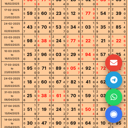
16/02/2025
7
5
8
9
6
4
0
3
0
0
8
0
9
0
3
2
3
3
6
1
1
3
1
9
1
7
2
9
17-02-2025
59
60
23
12
77
54
39
5
2
5
3
8
6
5
9
1
9
1
7
2
0
to
23/02/2025
7
5
8
4
8
6
5
0
5
9
3
0
9
0
3
2
1
4
1
3
3
2
1
1
5
3
1
1
24-02-2025
43
70
53
34
03
35
85
4
2
8
8
7
3
0
4
2
1
9
3
2
4
to
02/03/2025
7
9
8
8
7
7
0
8
7
1
9
9
5
0
1
1
1
1
2
4
2
1
3
1
5
3
1
6
03-03-2025
98
38
24
77
22
21
22
2
3
4
8
0
5
2
6
3
1
7
3
4
6
to
09/03/2025
6
4
8
9
0
5
3
0
6
0
0
5
7
0
1
3
4
6
3
4
1
4
2
7
3
2
2
4
10-03-2025
25
96
03
29
94
57
25
1
3
7
0
8
9
2
6
7
8
6
6
0
4
to
16/03/2025
0
9
8
0
9
0
9
9
0
9
6
9
0
7
5
5
7
3
1
3
1
4
1
1
4
2
5
1
17-03-2025
95
71
89
05
92
72
22
5
0
0
9
1
6
9
4
4
4
5
2
8
5
to
23/03/2025
9
0
0
9
6
0
0
7
4
7
8
8
9
6
1
4
1
5
6
3
3
1
1
6
2
4
2
1
24-03-2025
18
60
67
82
41
62
90
2
4
2
6
0
4
7
5
5
6
4
8
3
9
to
30/03/2025
8
0
3
9
0
0
8
6
8
9
0
0
4
0
2
3
5
2
2
5
3
5
1
1
2
7
3
8
31-03-2025
25
38
61
70
59
03
15
4
5
9
3
5
8
5
6
1
2
3
8
8
8
to
06/04/2025
6
7
9
3
9
8
9
9
3
6
5
8
0
9
1
1
7
4
4
1
3
6
1
2
2
3
1
6
07-04-2025
51
19
24
31
50
87
00
2
1
7
7
4
1
3
6
5
4
2
7
2
7
to
13/04/2025
2
9
7
8
4
2
7
9
9
4
4
7
7
7
3
1
4
1
6
4
6
5
2
1
5
2
2
5
14-04-2025
30
47
90
69
64
10
95
0
3
0
7
6
7
0
6
5
3
6
4
2
0
to
20/04/2025
0
6
0
9
7
9
0
8
9
0
0
4
5
0