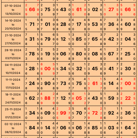
2
7
2
3
1
3
1
2
1
3
1
3
5
5
07-10-2024
66
75
43
61
02
27
66
5
9
2
3
6
0
5
9
3
4
1
5
5
5
to
13/10/2024
9
0
3
9
7
0
0
0
6
5
0
9
6
6
1
5
6
3
6
3
4
4
6
4
7
3
3
4
14-10-2024
71
01
28
17
53
36
60
1
7
7
9
8
6
7
5
9
9
7
4
4
8
to
20/10/2024
5
9
7
9
8
9
0
8
0
0
9
9
9
8
7
1
5
6
5
1
3
5
2
3
7
2
1
3
21-10-2024
31
79
12
85
65
42
04
8
5
6
6
6
1
5
0
7
4
8
3
2
5
to
27/10/2024
8
5
6
7
0
0
0
0
7
8
9
7
7
6
2
5
2
5
2
1
1
5
2
4
1
2
7
1
28-10-2024
78
19
06
80
08
67
25
2
5
3
5
9
7
8
6
2
6
5
7
7
4
to
03/11/2024
3
8
6
9
9
8
9
9
6
8
0
8
8
0
3
1
6
5
1
4
2
1
2
3
2
7
2
2
04-11-2024
28
00
34
32
45
41
30
3
1
6
6
5
5
5
1
3
6
3
7
2
8
to
10/11/2024
6
6
8
9
7
5
6
0
9
6
9
7
9
0
7
6
1
4
1
2
5
4
1
1
5
4
4
3
11-11-2024
24
90
73
75
61
14
00
7
9
2
8
7
4
5
5
2
3
6
4
7
8
to
17/11/2024
8
9
6
8
9
7
7
6
3
7
0
6
9
9
5
2
4
2
4
6
6
1
3
5
1
3
2
2
18-11-2024
62
88
12
05
43
59
22
5
2
5
7
7
7
6
2
4
8
1
3
2
5
to
24/11/2024
6
8
9
9
0
9
8
2
7
0
3
3
8
5
1
1
4
4
2
3
5
6
4
2
1
1
1
2
25-11-2024
34
09
99
70
72
92
36
2
5
6
5
2
7
5
7
4
2
2
4
2
5
to
01/12/2024
0
8
0
0
5
9
7
7
9
8
6
7
0
9
1
6
1
4
4
1
2
1
4
1
1
4
1
4
02-12-2024
84
14
06
06
85
03
64
1
8
0
0
7
6
9
7
6
4
3
9
1
4
to
08/12/2024
6
0
0
0
9
9
9
8
8
0
6
0
4
6