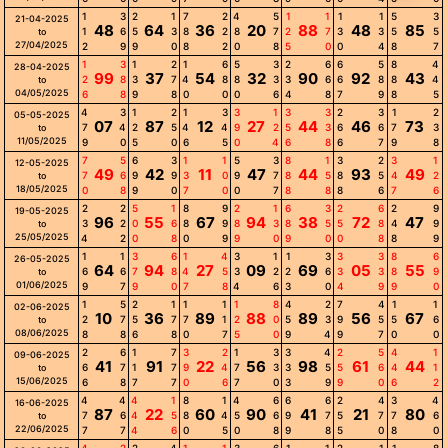
1
3
2
1
7
2
4
5
1
1
1
1
5
3
21-04-2025
48
64
36
20
88
48
85
1
6
5
3
8
2
8
7
2
7
3
3
5
5
to
27/04/2025
2
9
9
0
8
2
0
8
5
0
0
4
8
7
1
3
1
2
1
6
5
3
2
6
6
5
8
4
28-04-2025
99
37
54
32
90
92
43
2
8
3
7
4
8
8
3
3
6
6
8
8
4
to
04/05/2025
6
8
9
8
0
0
0
6
4
8
7
9
8
5
4
3
1
2
1
3
3
1
3
3
2
3
1
2
05-05-2025
07
87
12
27
44
46
73
7
4
2
5
4
4
9
2
5
3
6
6
7
3
to
11/05/2025
9
0
5
0
6
5
0
4
6
8
6
7
9
8
7
5
6
3
1
1
5
3
8
1
3
2
3
1
12-05-2025
49
42
11
47
44
93
49
7
6
9
9
3
0
9
7
8
5
8
5
4
2
to
18/05/2025
0
8
9
0
7
0
0
7
8
8
8
6
7
6
2
2
5
1
8
9
2
1
6
3
2
6
2
9
19-05-2025
96
55
67
94
38
72
47
3
2
0
6
8
9
8
3
8
5
5
8
4
9
to
25/05/2025
4
2
0
8
0
9
9
0
9
0
0
8
8
9
1
1
3
6
1
4
3
1
1
3
3
3
8
6
26-05-2025
64
94
27
09
69
05
55
6
6
7
8
4
5
3
2
2
6
3
3
8
9
to
01/06/2025
9
7
9
0
7
8
4
6
3
0
4
9
9
0
1
5
2
1
1
1
1
8
4
2
7
4
1
1
02-06-2025
10
36
89
88
89
56
67
2
7
5
7
7
1
2
0
5
3
9
5
5
6
to
08/06/2025
8
8
6
8
0
7
5
0
9
4
9
7
0
0
2
6
1
7
3
2
1
3
3
4
2
5
4
1
09-06-2025
41
91
22
56
98
61
44
6
7
1
7
9
4
7
3
3
5
5
6
4
1
to
15/06/2025
6
8
7
7
0
6
7
0
3
9
9
0
6
2
4
4
4
1
8
1
4
6
6
6
2
4
3
4
16-06-2025
87
22
60
90
41
21
80
7
6
4
5
8
4
5
6
9
7
5
7
7
6
to
22/06/2025
7
7
4
6
0
5
0
8
9
8
5
0
8
0